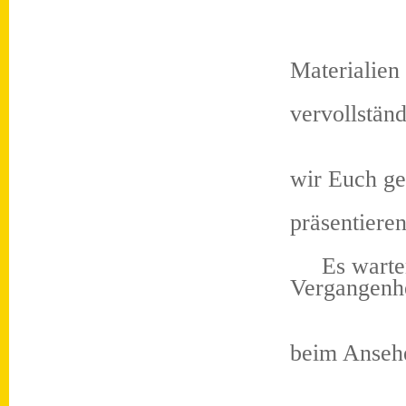
Durch mü
Materialien 
gelung
vervollständ
Auf de
wir Euch ge
Trab
präsentieren
Es warten 
Vergangenhe
Wir wüns
beim Ansehe